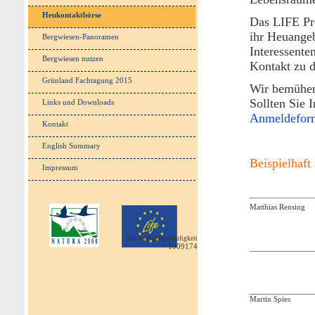
Heukontaktbörse
Das LIFE Pr
ihr Heuangeb
Bergwiesen-Panoramen
Interessente
Bergwiesen nutzen
Kontakt zu 
Grünland Fachtagung 2015
Wir bemühen 
Sollten Sie 
Links und Downloads
Anmeldeform
Kontakt
English Summary
Beispielhaft
Impressum
Matthias Rensing
Anzahl Beitragshäufigkeit
1009174
Martin Spies