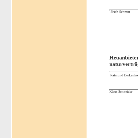
Ulrich Schmitt
Heuanbieter
naturverträg
Raimund Berkenko
Klaus Schneider