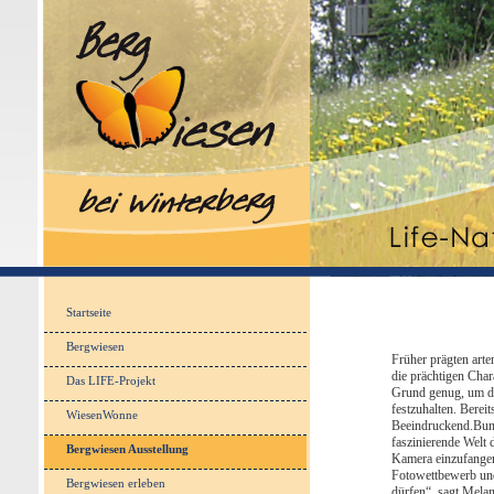
Startseite
Bergwiesen
Früher prägten arte
die prächtigen Char
Das LIFE-Projekt
Grund genug, um d
festzuhalten. Bere
WiesenWonne
Beeindruckend.Bunt
faszinierende Welt
Bergwiesen Ausstellung
Kamera einzufangen
Fotowettbewerb und 
Bergwiesen erleben
dürfen“, sagt Melan