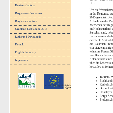
HSK.
Heukontaktbörse
Um die Wertschätzun
Bergwiesen-Panoramen
in der Region zu s
2015 gestaltet. Di
Bergwiesen nutzen
Aufnahmen des Proj
Menschen der Regio
im Hochsauerland ze
Grünland Fachtagung 2015
Zu sehen sind, nebe
Bergwiesenlandsch
Links und Downloads
exzellente Makrobil
der „Schönen Frem
Kontakt
erst vierzehnjähri
teilnahm. Freuen Si
English Summary
von Bianca Peis aus
Kalenderblatt eine
Impressum
über die Lebensräu
kostenlos an folgen
Touristik 
Buchhandl
Katholisch
Anzahl Beitragshäufigkeit
Dorint Hot
1010007
Hoheleyer 
Borgs Sch
Biologisch