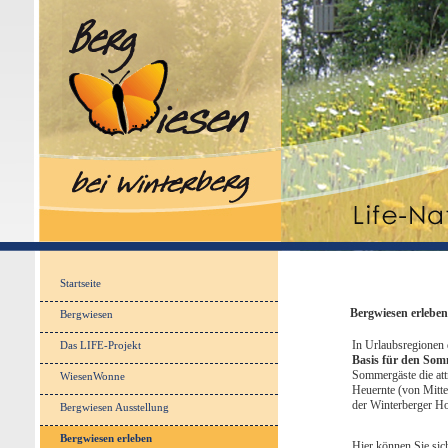
Startseite
Bergwiesen erleben
Bergwiesen
In Urlaubsregionen d
Das LIFE-Projekt
Basis für den So
Sommergäste die att
WiesenWonne
Heuernte (von Mitte
der Winterberger Ho
Bergwiesen Ausstellung
Bergwiesen erleben
Hier können Sie sic