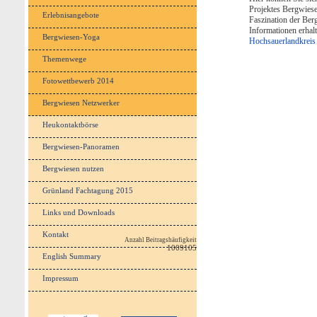
Projektes Bergwiese
Erlebnisangebote
Faszination der Ber
Informationen erhal
Bergwiesen-Yoga
Hochsauerlandkreis
Themenwege
Fotowettbewerb 2014
Bergwiesen Netzwerker
Heukontaktbörse
Bergwiesen-Panoramen
Bergwiesen nutzen
Grünland Fachtagung 2015
Links und Downloads
Kontakt
Anzahl Beitragshäufigkeit
1009105
English Summary
Impressum